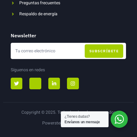
Preguntas frecuentes
Respaldo de energía
Newsletter
SUBSCRÍBETE
Síguenos en redes
Copyright © 2025. Todos los derechos reservados
¿Tienes dudas?
Envíanos un mensaje
Powerstein Páneles Solares