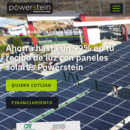
AHORRA USANDO LA ENERGÍA SOLAR
Ahorra hasta un 99% en tu
recibo de luz con paneles
solares Powerstein
QUIERO COTIZAR
FINANCIAMIENTO