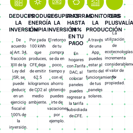
DEDUCES
PRODUCES
RECUPERAS
AHORRAS
MONITOREAS
DAS
LA
ENERGÍA
LA
HASTA
LA
PLUSVALÍ
INVERSIÓN
LIMPIA
INVERSIÓN
98%
PRODUCCIÓN
La
EN TU
utilización
De
Por cada
El retorno
A través
PAGO
de
acuerdo
100 kWh
de tu
de una
ecotecnologías
al Art. 34,
que
compra
App
En
incrementa
fracción
produces,
se da en
puedes
hogares
considerablem
XIII de la
CFE deja
poco
estar al
con Tarifa
el valor de
Ley del
de emitir
tiempo y
tanto del
DAC, al
tu
ISR, se
62.5
con el
funcionamiento
colocar
propiedad.
puede
kilogramos
ahorro
de tus
paneles
deducir
de CO2 al
obtenido
paneles
puedes
en un
medio
puedes
solares.
regresar a
ejercicio
ambiente.
irte de
la tarifa
fiscal el
vacaciones,
subsidiada
100% de
por
de CFE.
la
ejemplo.
inversión.