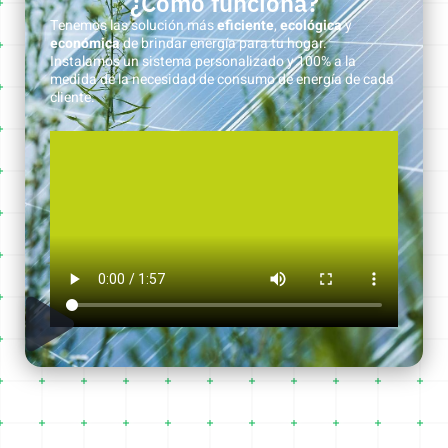
¿Cómo funciona?
Tenemos las solución más
eficiente
,
ecológica
y
económica
de brindar energía para tu hogar.
Instalamos un sistema personalizado y 100% a la
medida de la necesidad de consumo de energía de cada
cliente.