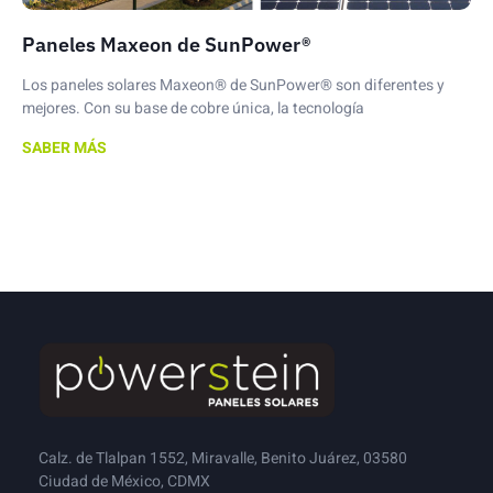
Paneles Maxeon de SunPower®
Los paneles solares Maxeon® de SunPower® son diferentes y
mejores. Con su base de cobre única, la tecnología
SABER MÁS
Calz. de Tlalpan 1552, Miravalle, Benito Juárez, 03580
Ciudad de México, CDMX