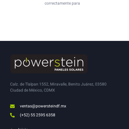
correctamente para
Calz. de Tlalpan 1552, Miravalle, Benito Juárez, 03580
Ciudad de México, CDMX
ventas@powersteindf.mx
(+52) 55 2595 6358