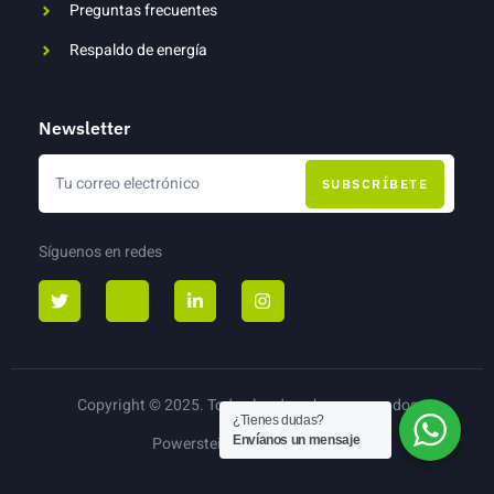
Preguntas frecuentes
Respaldo de energía
Newsletter
SUBSCRÍBETE
Síguenos en redes
Copyright © 2025. Todos los derechos reservados
¿Tienes dudas?
Envíanos un mensaje
Powerstein Páneles Solares