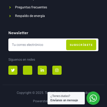
Preguntas frecuentes
Respaldo de energía
Newsletter
SUBSCRÍBETE
Síguenos en redes
Copyright © 2025. Todos los derechos reservados
¿Tienes dudas?
Envíanos un mensaje
Powerstein Páneles Solares